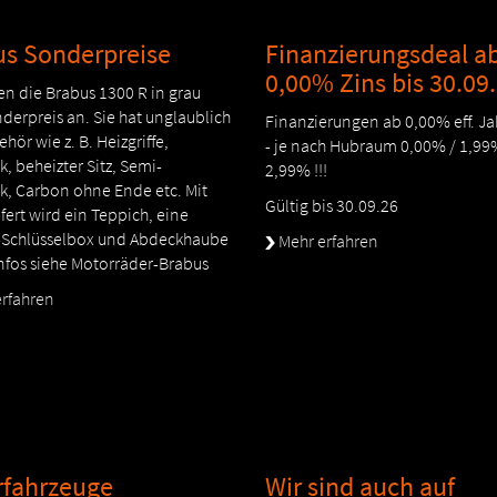
us Sonderpreise
Finanzierungsdeal a
0,00% Zins bis 30.09
en die Brabus 1300 R in grau
derpreis an. Sie hat unglaublich
Finanzierungen ab 0,00% eff. Ja
ehör wie z. B. Heizgriffe,
- je nach Hubraum 0,00% / 1,99
, beheizter Sitz, Semi-
2,99% !!!
k, Carbon ohne Ende etc. Mit
Gültig bis 30.09.26
fert wird ein Teppich, eine
Schlüsselbox und Abdeckhaube
Mehr erfahren
Infos siehe Motorräder-Brabus
rfahren
rfahrzeuge
Wir sind auch auf