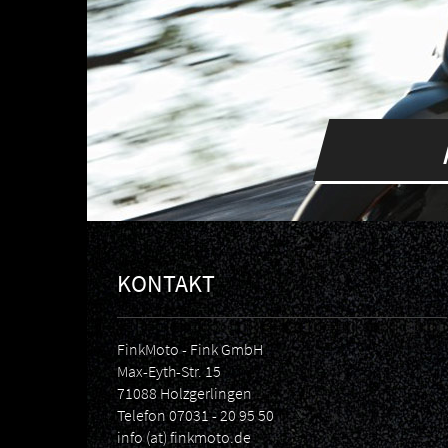
KONTAKT
FinkMoto - Fink GmbH
Max-Eyth-Str. 15
71088 Holzgerlingen
Telefon
07031 - 20 95 50
info (at) finkmoto.de