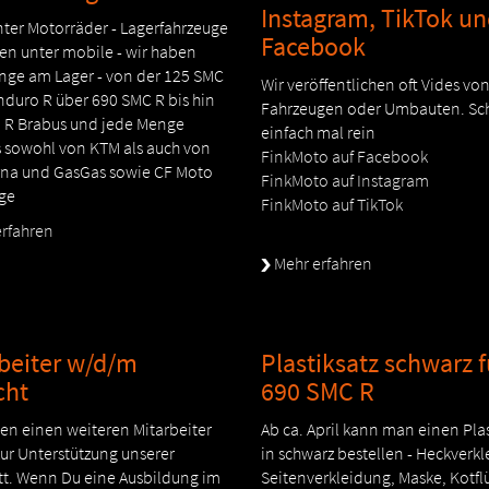
Instagram, TikTok u
nter Motorräder - Lagerfahrzeuge
Facebook
en unter mobile - wir haben
nge am Lager - von der 125 SMC
Wir veröffentlichen oft Vides v
nduro R über 690 SMC R bis hin
Fahrzeugen oder Umbauten. Sc
0 R Brabus und jede Menge
einfach mal rein
 sowohl von KTM als auch von
FinkMoto auf Facebook
na und GasGas sowie CF Moto
FinkMoto auf Instagram
ge
FinkMoto auf TikTok
rfahren
Mehr erfahren
beiter w/d/m
Plastiksatz schwarz f
cht
690 SMC R
en einen weiteren Mitarbeiter
Ab ca. April kann man einen Plas
ur Unterstützung unserer
in schwarz bestellen - Heckverk
tt. Wenn Du eine Ausbildung im
Seitenverkleidung, Maske, Kotfl