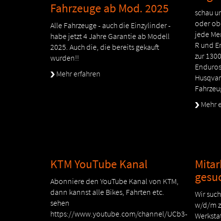
Fahrzeuge ab Mod. 2025
schau u
oder ob
Alle Fahrzeuge - auch die Einzylinder -
jede Me
habe jetzt 4 Jahre Garantie ab Modell
R und E
2025. Auch die, die bereits gekauft
zur 130
wurden!!
Enduros
Mehr erfahren
Husqvar
Fahrzeu
Mehr e
KTM YouTube Kanal
Mitar
gesu
Abonniere den YouTube Kanal von KTM,
dann kannst alle Bikes, Fahrten etc.
Wir such
sehen
w/d/m z
https://www.youtube.com/channel/UCb3-
Werksta