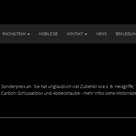
RACING-TEAM
MOBILE.DE
KONTAKT
NEWS
BEKLEIDU
Sonderpreis an. Sie hat unglaublich viel Zubehör wie z. B. Heizgriffe
ine Carbon-Schlüsselbox und Abdeckhaube - mehr Infos siehe Motorräd