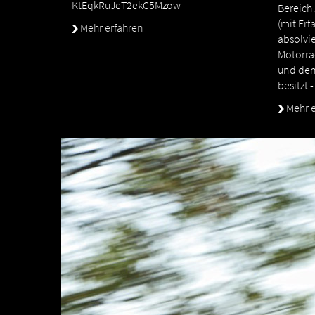
KtEqkRuJeT2ekC5Mzow
Bereich
(mit Er
Mehr erfahren
absolvie
Motorra
und den
besitzt 
Mehr e