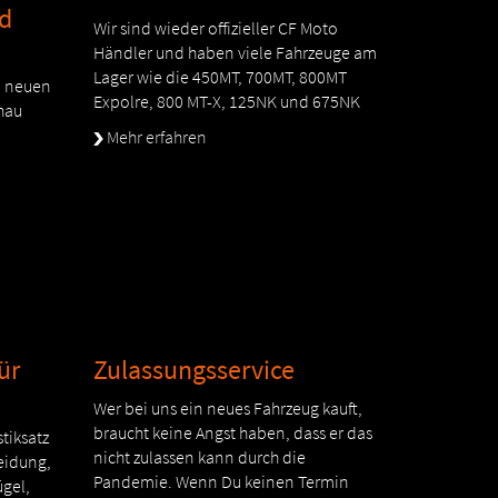
nd
Wir sind wieder offizieller CF Moto
Händler und haben viele Fahrzeuge am
Lager wie die 450MT, 700MT, 800MT
on neuen
Expolre, 800 MT-X, 125NK und 675NK
hau
Mehr erfahren
ür
Zulassungsservice
Wer bei uns ein neues Fahrzeug kauft,
braucht keine Angst haben, dass er das
tiksatz
nicht zulassen kann durch die
leidung,
Pandemie. Wenn Du keinen Termin
ügel,