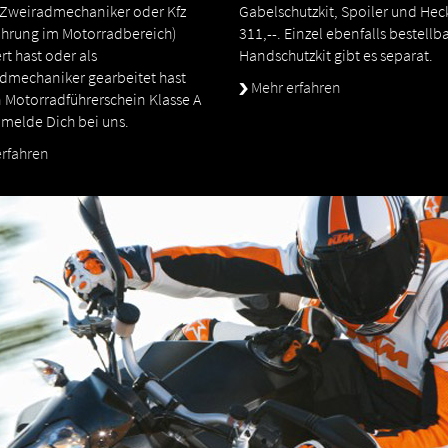
 Zweiradmechaniker oder Kfz
Gabelschutzkit, Spoiler und Heck
fahrung im Motorradbereich)
311,--. Einzel ebenfalls bestellba
rt hast oder als
Handschutzkit gibt es separat.
dmechaniker gearbeitet hast
Mehr erfahren
 Motorradführerschein Klasse A
- melde Dich bei uns.
rfahren