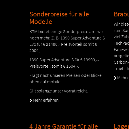
Sonderpreise für alle
Brab
Modelle
Wir biet
zum Son
KTM bietet einige Sonderpreise an - wir
viel Zub
noch mehr. Z. B. 1390 Super Adventure S
TechPack
Evo für € 21490,- Preisvorteil somit €
Fahrwer
2004,-.
ausgelie
1390 Super Adventure S für € 19990,--
Carbon-
Preisvorteil somit € 1504,-.
- mehr 
Fragt nach unseren Preisen oder klicke
Mehr e
oben auf mobile.
Gilt solange unser Vorrat reicht.
Mehr erfahren
4 Jahre Garantie für alle
Lage