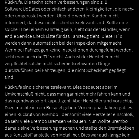
Rückrufe. Die technischen Verbesserungen sind z. B.
SoftwareUdDates oder einfach anderen Kleinigkeiten, die nach-
oder umgerüstet werden. Über die werden Kunden nicht
informiert, da diese nicht sicherheitsrelevant sind. Sollte eine
solche TI bei einem Fahrzeug sein, sieht das der Händler, wenn
er die Service Check Liste für das Fahrzeug zieht. Diese TI´s
werden dann automatisch bei der Inspektion mitgemacht.
Wenn bei Fahrzeugen keine Inspektionen durchgeführt werden,
sieht man auch die TI´s nicht. Auch ist der Hersteller nicht
verpflichtet solche nicht sicherheitsrelavanten Dinge
durchzuführen bei Fahrzeugen, die nicht Scheckheft gepflegt
sind.
Rückrufe sind sicherheitsrelevant. Dies bedeutet aber im
Umkehrschluß nicht, dass man gar nicht mehr fahren kann und
das irgendwas sofort kaputt geht. Aber Hersteller sind vorsichtig.
Dazu möchte ich ein Beispiel geben. Vor ein paar Jahren gab es
einen Rückruf von Brembo - der somit viele Hersteller einschloß,
da sehr viele Brembo Bremsen verbauen. Nun wollte Brembo
damals eine Verbesserung machen und stellte den Bremskolben
aus Kunststoff anstelle von Metall her. Dies war auch lange kein