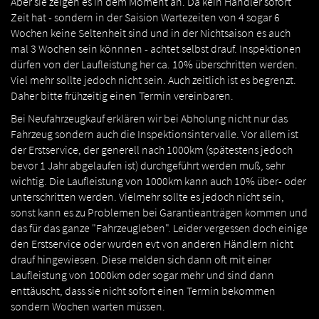
Aber sie zeigen es in dem Moment an. Da kein Händler sofort
Zeit hat - sondern in der Saision Wartezeiten von 4 sogar 6
Wochen keine Seltenheit sind und in der Nichtsaison es auch
mal 3 Wochen sein könnnen - achtet selbst drauf. Inspektionen
dürfen von der Laufleistung her ca. 10% überschritten werden.
Viel mehr sollte jedoch nicht sein. Auch zeitlich ist es begrenzt.
Daher bitte frühzeitig einen Termin vereinbaren.
Bei Neufahrzeugkauf erklären wir bei Abholung nicht nur das
Fahrzeug sondern auch die Inspektionsintervalle. Vor allem ist
der Erstservice, der generell nach 1000km (spätestens jedoch
bevor 1 Jahr abgelaufen ist) durchgeführt werden muß, sehr
wichtig. Die Laufleistung von 1000km kann auch 10% über- oder
unterschritten werden. Vielmehr sollte es jedoch nicht sein,
sonst kann es zu Problemen bei Garantieanträgen kommen und
das für das ganze "Fahrzeugleben". Leider vergessen doch einige
den Erstservice oder wurden evt von anderen Händlern nicht
drauf hingewiesen. Diese melden sich dann oft mit einer
Laufleistung von 1000km oder sogar mehr und sind dann
enttäuscht, dass sie nicht sofort einen Termin bekommen
sondern Wochen warten müssen.