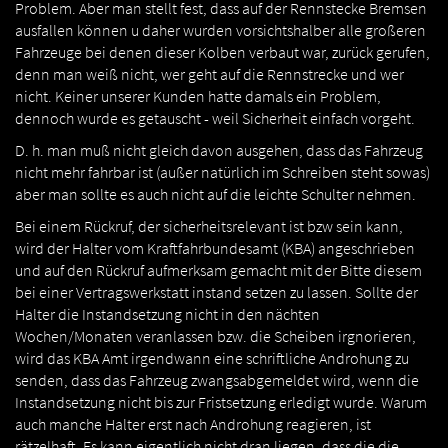
Problem. Aber man stellt fest, dass auf der Rennstecke Bremsen
ausfallen können u daher wurden vorsichtshalber alle großeren
Fahrzeuge bei denen dieser Kolben verbaut war, zurück gerufen,
denn man weiß nicht, wer geht auf die Rennstrecke und wer
nicht. Keiner unserer Kunden hatte damals ein Problem,
dennoch wurde es getauscht - weil Sicherheit einfach vorgeht.
D. h. man muß nicht gleich davon ausgehen, dass das Fahrzeug
nicht mehr fahrbar ist (außer natürlich im Schreiben steht sowas)
aber man sollte es auch nicht auf die leichte Schulter nehmen.
Bei einem Rückruf, der sicherheitsrelevant ist bzw sein kann,
wird der Halter vom Kraftfahrbundesamt (KBA) angeschrieben
und auf den Rückruf aufmerksam gemacht mit der Bitte diesem
bei einer Vertragswerkstatt instand setzen zu lassen. Sollte der
Halter die Instandsetzung nicht in den nächten
Wochen/Monaten veranlassen bzw. die Scheiben irgnorieren,
wird das KBA Amt irgendwann eine schriftliche Androhung zu
senden, dass das Fahrzeug zwangsabgemeldet wird, wenn die
Instandsetzung nicht bis zur Fristsetzung erledigt wurde. Warum
auch manche Halter erst nach Androhung reagieren, ist
rätzelhaft. Es kann eigentlich nicht dran liegen, dass die die